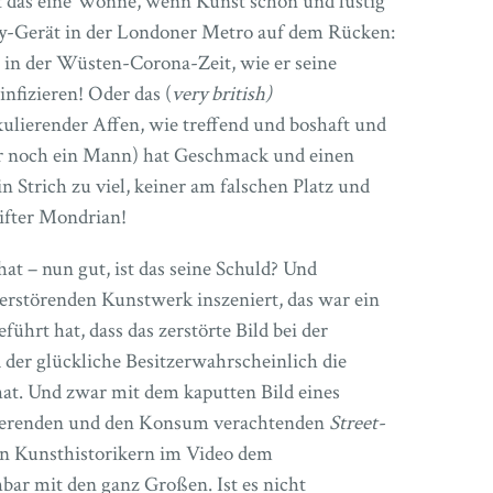
 ist das eine Wonne, wenn Kunst schön und lustig
y-Gerät in der Londoner Metro auf dem Rücken:
in der Wüsten-Corona-Zeit, wie er seine
infizieren! Oder das (
very british)
ulierender Affen, wie treffend und boshaft und
er noch ein Mann) hat Geschmack und einen
 Strich zu viel, keiner am falschen Platz und
ifter Mondrian!
at – nun gut, ist das seine Schuld? Und
erstörenden Kunstwerk inszeniert, das war ein
ührt hat, dass das zerstörte Bild bei der
 der glückliche Besitzerwahrscheinlich die
 hat. Und zwar mit dem kaputten Bild eines
truierenden und den Konsum verachtenden
Street-
en Kunsthistorikern im Video dem
bar mit den ganz Großen. Ist es nicht