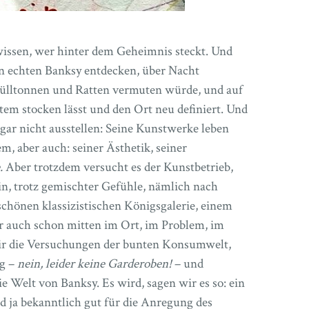
wissen, wer hinter dem Geheimnis steckt. Und
en echten Banksy entdecken, über Nacht
Mülltonnen und Ratten vermuten würde, und auf
tem stocken lässt und den Ort neu definiert. Und
gar nicht ausstellen: Seine Kunstwerke leben
m, aber auch: seiner Ästhetik, seiner
e.
Aber trotzdem versucht es der Kunstbetrieb,
in, trotz gemischter Gefühle, nämlich nach
schönen klassizistischen Königsgalerie, einem
r auch schon mitten im Ort, im Problem, im
ir die Versuchungen der bunten Konsumwelt,
ag –
nein, leider keine Garderoben!
– und
e Welt von Banksy. Es wird, sagen wir es so: ein
 ja bekanntlich gut für die Anregung des