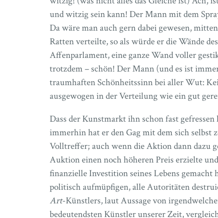
witzig! (was nicht alles das Gleiche ist) Ach,
und witzig sein kann! Der Mann mit dem Spra
Da wäre man auch gern dabei gewesen, mitten 
Ratten verteilte, so als würde er die Wände des
Affenparlament, eine ganze Wand voller gestik
trotzdem – schön! Der Mann (und es ist imm
traumhaften Schönheitssinn bei aller Wut: Kein
ausgewogen in der Verteilung wie ein gut gere
Dass der Kunstmarkt ihn schon fast gefressen h
immerhin hat er den Gag mit dem sich selbst z
Volltreffer; auch wenn die Aktion dann dazu gef
Auktion einen noch höheren Preis erzielte und
finanzielle Investition seines Lebens gemacht
politisch aufmüpfigen, alle Autoritäten des
Art
-Künstlers, laut Aussage von irgendwelch
bedeutendsten Künstler unserer Zeit, vergleich