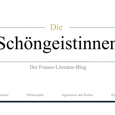
teratur
Philosophie
Irgendwas mit Kultur
Zi