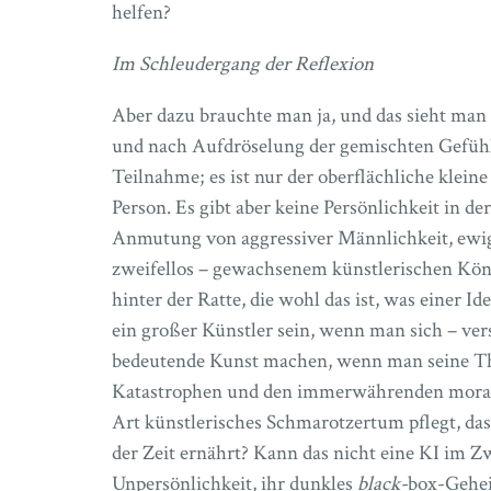
helfen?
Im Schleudergang der Reflexion
Aber dazu brauchte man ja, und das sieht man 
und nach Aufdröselung der gemischten Gefühle,
Teilnahme; es ist nur der oberflächliche klei
Person. Es gibt aber keine Persönlichkeit in de
Anmutung von aggressiver Männlichkeit, ewig
zweifellos – gewachsenem künstlerischen Kön
hinter der Ratte, die wohl das ist, was einer 
ein großer Künstler sein, wenn man sich – ve
bedeutende Kunst machen, wenn man seine Th
Katastrophen und den immerwährenden morali
Art künstlerisches Schmarotzertum pflegt, da
der Zeit ernährt? Kann das nicht eine KI im Zw
Unpersönlichkeit, ihr dunkles
black-
box-Gehei