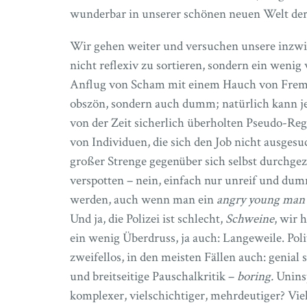
wunderbar in unserer schönen neuen Welt de
Wir gehen weiter und versuchen unsere inzwi
nicht reflexiv zu sortieren, sondern ein weni
Anflug von Scham mit einem Hauch von Fremd
obszön, sondern auch dumm; natürlich kann je
von der Zeit sicherlich überholten Pseudo-R
von Individuen, die sich den Job nicht ausgesu
großer Strenge gegenüber sich selbst durchg
verspotten – nein, einfach nur unreif und d
werden, auch wenn man ein
angry young ma
Und ja, die Polizei ist schlecht,
Schweine
, wir
ein wenig Überdruss, ja auch: Langeweile. Poli
zweifellos, in den meisten Fällen auch: genial 
und breitseitige Pauschalkritik –
boring.
Unins
komplexer, vielschichtiger, mehrdeutiger? Vi