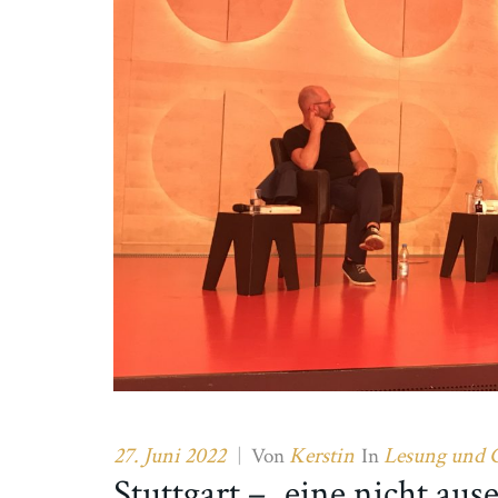
27. Juni 2022
Kerstin
Lesung und 
|
Von
In
Stuttgart – „eine nicht ause