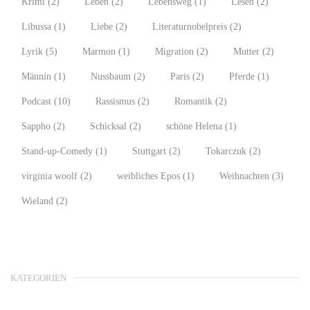
Krimi
(2)
Leben
(2)
Lebensweg
(1)
Lesen
(2)
Libussa
(1)
Liebe
(2)
Literaturnobelpreis
(2)
Lyrik
(5)
Marmon
(1)
Migration
(2)
Mutter
(2)
Männin
(1)
Nussbaum
(2)
Paris
(2)
Pferde
(1)
Podcast
(10)
Rassismus
(2)
Romantik
(2)
Sappho
(2)
Schicksal
(2)
schöne Helena
(1)
Stand-up-Comedy
(1)
Stuttgart
(2)
Tokarczuk
(2)
virginia woolf
(2)
weibliches Epos
(1)
Weihnachten
(3)
Wieland
(2)
KATEGORIEN