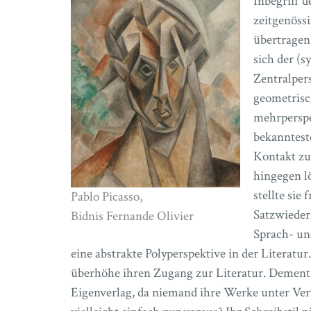
Inbegriff d
zeitgenössi
übertragen
sich der (s
Zentralpers
geometrisch
mehrperspe
bekanntest
Kontakt zu
hingegen lö
stellte sie
Pablo Picasso,
Satzwieder
Bidnis Fernande Olivier
Sprach- un
eine abstrakte Polyperspektive in der Literatur
überhöhe ihren Zugang zur Literatur. Dementsp
Eigenverlag, da niemand ihre Werke unter Ver