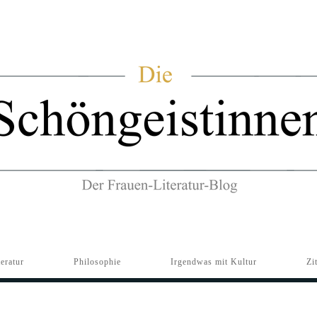
teratur
Philosophie
Irgendwas mit Kultur
Zi