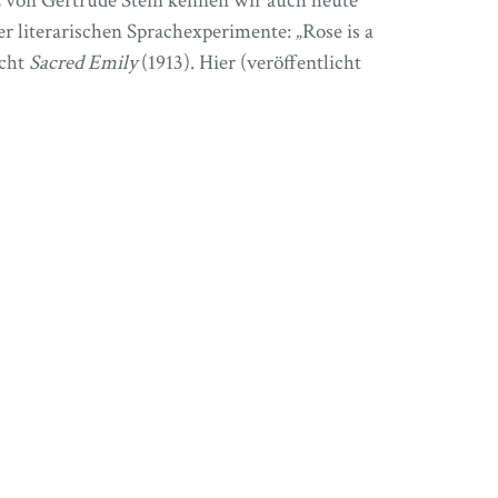
 von Gertrude Stein kennen wir auch heute
rer literarischen Sprachexperimente: „Rose is a
icht
Sacred Emily
(1913). Hier (veröffentlicht