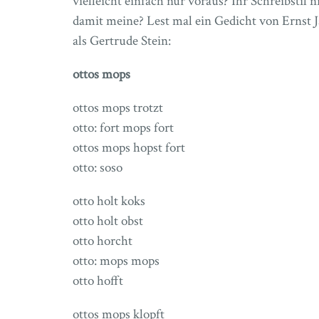
vielleicht einfach nur voraus? Ihr Schreibsti
damit meine? Lest mal ein Gedicht von Ernst Ja
als Gertrude Stein:
ottos mops
ottos mops trotzt
otto: fort mops fort
ottos mops hopst fort
otto: soso
otto holt koks
otto holt obst
otto horcht
otto: mops mops
otto hofft
ottos mops klopft