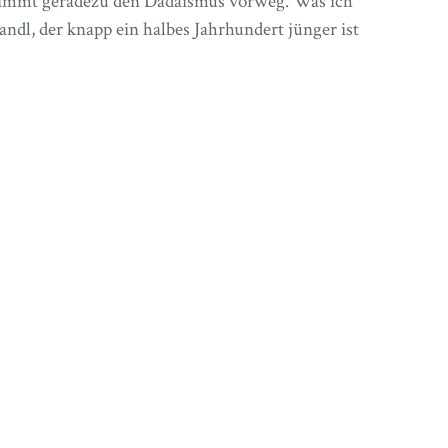
l nimmt geradezu den Dadaismus vorweg. Was ich
ndl, der knapp ein halbes Jahrhundert jünger ist