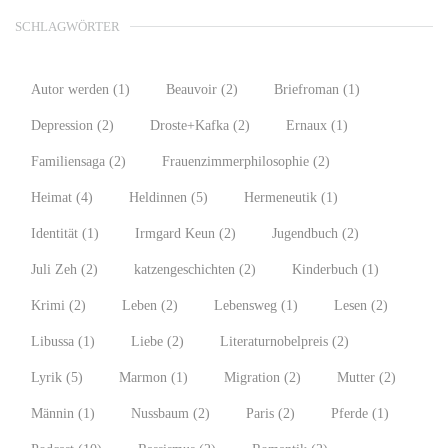
SCHLAGWÖRTER
Autor werden
(1)
Beauvoir
(2)
Briefroman
(1)
Depression
(2)
Droste+Kafka
(2)
Ernaux
(1)
Familiensaga
(2)
Frauenzimmerphilosophie
(2)
Heimat
(4)
Heldinnen
(5)
Hermeneutik
(1)
Identität
(1)
Irmgard Keun
(2)
Jugendbuch
(2)
Juli Zeh
(2)
katzengeschichten
(2)
Kinderbuch
(1)
Krimi
(2)
Leben
(2)
Lebensweg
(1)
Lesen
(2)
Libussa
(1)
Liebe
(2)
Literaturnobelpreis
(2)
Lyrik
(5)
Marmon
(1)
Migration
(2)
Mutter
(2)
Männin
(1)
Nussbaum
(2)
Paris
(2)
Pferde
(1)