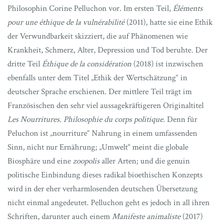
Philosophin Corine Pelluchon vor. Im ersten Teil,
Éléments
pour une éthique de la vulnérabilité
(2011), hatte sie eine Ethik
der Verwundbarkeit skizziert, die auf Phänomenen wie
Krankheit, Schmerz, Alter, Depression und Tod beruhte. Der
dritte Teil
Éthique de la considération
(2018) ist inzwischen
ebenfalls unter dem Titel „Ethik der Wertschätzung“ in
deutscher Sprache erschienen. Der mittlere Teil trägt im
Französischen den sehr viel aussagekräftigeren Originaltitel
Les Nourritures. Philosophie du corps politique
. Denn für
Peluchon ist „nourriture“ Nahrung in einem umfassenden
Sinn, nicht nur Ernährung; „Umwelt“ meint die globale
Biosphäre und eine
zoopolis
aller Arten; und die genuin
politische Einbindung dieses radikal bioethischen Konzepts
wird in der eher verharmlosenden deutschen Übersetzung
nicht einmal angedeutet. Pelluchon geht es jedoch in all ihren
Schriften, darunter auch einem
Manifeste animaliste
(2017)