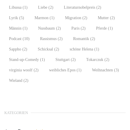
Libussa
(1)
Liebe
(2)
Literaturnobelpreis
(2)
Lyrik
(5)
Marmon
(1)
Migration
(2)
Mutter
(2)
Männin
(1)
Nussbaum
(2)
Paris
(2)
Pferde
(1)
Podcast
(10)
Rassismus
(2)
Romantik
(2)
Sappho
(2)
Schicksal
(2)
schöne Helena
(1)
Stand-up-Comedy
(1)
Stuttgart
(2)
Tokarczuk
(2)
virginia woolf
(2)
weibliches Epos
(1)
Weihnachten
(3)
Wieland
(2)
KATEGORIEN