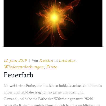
12. Juni 2019
Kerstin
Literatur
|
Von
In
,
Wiederentdeckungen
Zitate
,
Feuerfarb
Ich weiß eine Farbe, der bin ich so hold,die achte ich höher als
Silber und Gold;die trag‘ ich so gerne um Stirn und
Gewand,und habe sie Farbe der Wahrheit genannt. Wohl
reizet die Rose mit sanfter Gewalt;doch bald ist verblichen die