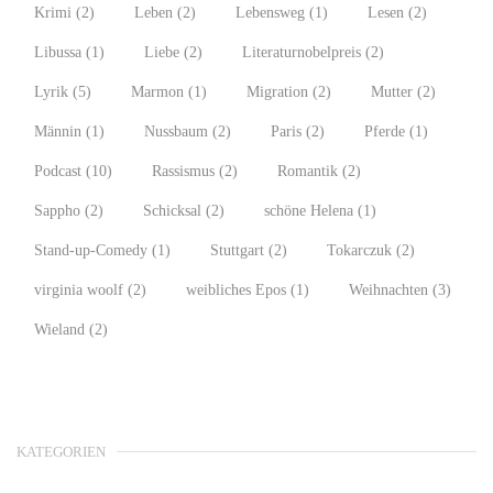
Krimi
(2)
Leben
(2)
Lebensweg
(1)
Lesen
(2)
Libussa
(1)
Liebe
(2)
Literaturnobelpreis
(2)
Lyrik
(5)
Marmon
(1)
Migration
(2)
Mutter
(2)
Männin
(1)
Nussbaum
(2)
Paris
(2)
Pferde
(1)
Podcast
(10)
Rassismus
(2)
Romantik
(2)
Sappho
(2)
Schicksal
(2)
schöne Helena
(1)
Stand-up-Comedy
(1)
Stuttgart
(2)
Tokarczuk
(2)
virginia woolf
(2)
weibliches Epos
(1)
Weihnachten
(3)
Wieland
(2)
KATEGORIEN