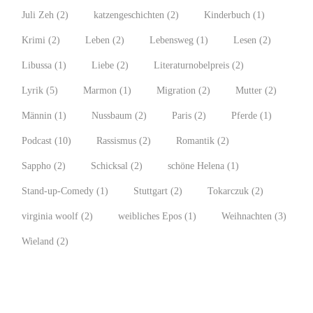
Juli Zeh
(2)
katzengeschichten
(2)
Kinderbuch
(1)
Krimi
(2)
Leben
(2)
Lebensweg
(1)
Lesen
(2)
Libussa
(1)
Liebe
(2)
Literaturnobelpreis
(2)
Lyrik
(5)
Marmon
(1)
Migration
(2)
Mutter
(2)
Männin
(1)
Nussbaum
(2)
Paris
(2)
Pferde
(1)
Podcast
(10)
Rassismus
(2)
Romantik
(2)
Sappho
(2)
Schicksal
(2)
schöne Helena
(1)
Stand-up-Comedy
(1)
Stuttgart
(2)
Tokarczuk
(2)
virginia woolf
(2)
weibliches Epos
(1)
Weihnachten
(3)
Wieland
(2)