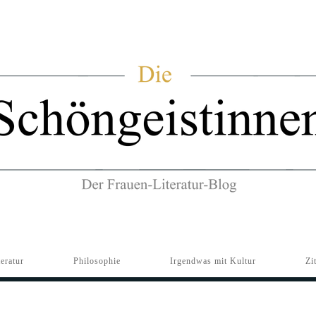
teratur
Philosophie
Irgendwas mit Kultur
Zi