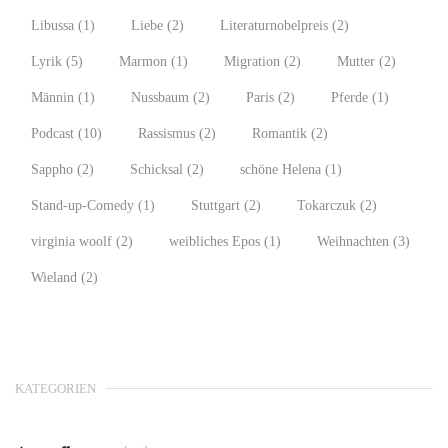
Libussa
(1)
Liebe
(2)
Literaturnobelpreis
(2)
Lyrik
(5)
Marmon
(1)
Migration
(2)
Mutter
(2)
Männin
(1)
Nussbaum
(2)
Paris
(2)
Pferde
(1)
Podcast
(10)
Rassismus
(2)
Romantik
(2)
Sappho
(2)
Schicksal
(2)
schöne Helena
(1)
Stand-up-Comedy
(1)
Stuttgart
(2)
Tokarczuk
(2)
virginia woolf
(2)
weibliches Epos
(1)
Weihnachten
(3)
Wieland
(2)
KATEGORIEN