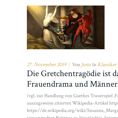
27. November 2019
Jutta
Klassiker
|
Von
In
Die Gretchentragödie ist d
Frauendrama und Männerh
(vgl. zur Handlung von Goethes Trauerspiel ‚F
auszugsweise zitierten Wikipedia-Artikel http
https://de.wikipedia.org/wiki/Susanna_Marga
versammelten Beiträge zu Verständnis, Inter