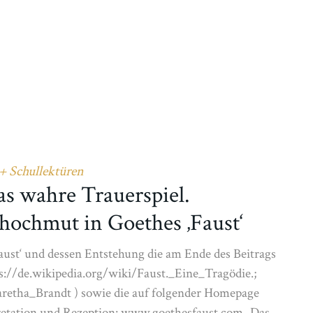
 + Schullektüren
as wahre Trauerspiel.
ochmut in Goethes ‚Faust‘
aust‘ und dessen Entstehung die am Ende des Beitrags
s://de.wikipedia.org/wiki/Faust._Eine_Tragödie.;
retha_Brandt ) sowie die auf folgender Homepage
pretation und Rezeption: www.goethesfaust.com „Das