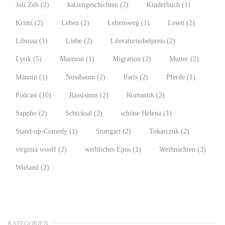
Juli Zeh
(2)
katzengeschichten
(2)
Kinderbuch
(1)
Krimi
(2)
Leben
(2)
Lebensweg
(1)
Lesen
(2)
Libussa
(1)
Liebe
(2)
Literaturnobelpreis
(2)
Lyrik
(5)
Marmon
(1)
Migration
(2)
Mutter
(2)
Männin
(1)
Nussbaum
(2)
Paris
(2)
Pferde
(1)
Podcast
(10)
Rassismus
(2)
Romantik
(2)
Sappho
(2)
Schicksal
(2)
schöne Helena
(1)
Stand-up-Comedy
(1)
Stuttgart
(2)
Tokarczuk
(2)
virginia woolf
(2)
weibliches Epos
(1)
Weihnachten
(3)
Wieland
(2)
KATEGORIEN