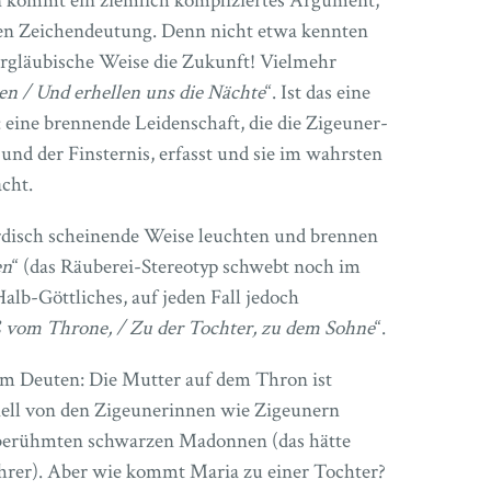
n kommt ein ziemlich kompliziertes Argument,
hen Zeichendeutung. Denn nicht etwa kennten
ergläubische Weise die Zukunft! Vielmehr
sen / Und erhellen uns die Nächte
“. Ist das eine
 eine brennende Leidenschaft, die die Zigeuner-
und der Finsternis, erfasst und sie im wahrsten
cht.
irdisch scheinende Weise leuchten und brennen
en
“ (das Räuberei-Stereotyp schwebt noch im
alb-Göttliches, auf jeden Fall jedoch
ß vom Throne, / Zu der Tochter, zu dem Sohne
“.
eim Deuten: Die Mutter auf dem Thron ist
onell von den Zigeunerinnen wie Zigeunern
n berühmten schwarzen Madonnen (das hätte
ehrer). Aber wie kommt Maria zu einer Tochter?