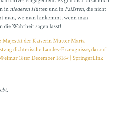
 karitatives Engagement. Es gibt also tatsächlich
n in
niederen Hütten
und in
Palästen
, die nicht
sieht man, wo man hinkommt, wenn man
 die Wahrheit sagen lässt!
 Majestät der Kaiserin Mutter Maria
zug dichterische Landes-Erzeugnisse, darauf
Weimar 18ter December 1818« | SpringerLink
ebt,