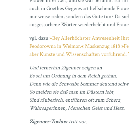
Frauen ihrer Zeit, und sie war berühmt für ihr
auch in Goethes Gegenwart hellsehende Fraue
nur weise reden, sondern das Gute tun? Da 
ausgestorbene Wörter wiederbelebt und Frauen
vgl. dazu
»Bey Allerhöchster Anwesenheit Ihro
Feodorowna in Weimar.« Maskenzug 1818 »Fest
aber Künste und Wissenschaften vorführend. 
Und fernerhin Zigeuner zeigen an
Es sei um Ordnung in dem Reich gethan.
Denn wie die Schwalbe Sommer deutend schw
So melden sie daß man im Düstern lebt,
Sind räuberisch, entführen oft zum Scherz,
Wahrsagerinnen, Menschen Geist und Herz.
Zigeuner-Tochter
tritt vor.