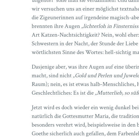
ungehört
“ solle man sie verdammen! Und dan
wir versuchen uns an einer möglichst textna
die Zigeunerinnen auf irgendeine magisch-ab
brennten ihre Augen „
lichterloh in Finsternis
Art Katzen-Nachtsichtigkeit? Nein, wohl eher:
Schwestern in der Nacht, der Stunde der Liebe 
wörtlichsten Sinne des Wortes: hell-sichtig ma
Dasjenige aber, was ihre Augen auf eine über
macht, sind nicht „
Gold und Perlen und Juwel
Raum); nein, es ist etwas halb-Menschliches, H
Geschlechtliches: Es ist die „
Mutterlieb, so sü
Jetzt wird es doch wieder ein wenig dunkel b
natürlich die Gottesmutter Maria, die traditi
besonders verehrt wird, beispielsweise in de
Goethe sicherlich auch gefallen, dem Farbenl