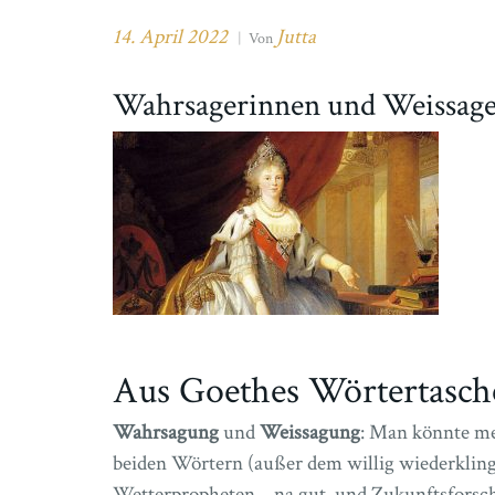
14. April 2022
Jutta
|
Von
Wahrsagerinnen und Weissag
Aus Goethes Wörtertasch
Wahrsagung
und
Weissagung
: Man könnte me
beiden Wörtern (außer dem willig wiederklin
Wetterpropheten – na gut, und Zukunftsforsc