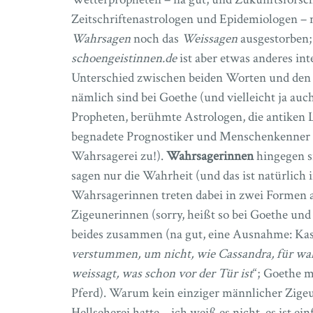
Zeitschriftenastrologen und Epidemiologen – n
Wahrsagen
noch das
Weissagen
ausgestorben;
schoengeistinnen.de
ist aber etwas anderes int
Unterschied zwischen beiden Worten und den
nämlich sind bei Goethe (und vielleicht ja au
Propheten, berühmte Astrologen, die antiken L
begnadete Prognostiker und Menschenkenner (
Wahrsagerei zu!).
Wahrsagerinnen
hingegen s
sagen nur die Wahrheit (und das ist natürlich
Wahrsagerinnen treten dabei in zwei Formen a
Zigeunerinnen (sorry, heißt so bei Goethe und i
beides zusammen (na gut, eine Ausnahme: Kas
verstummen, um nicht, wie Cassandra, für wa
weissagt, was schon vor der Tür ist
“; Goethe m
Pferd). Warum kein einziger männlicher Zigeun
Hellseherei hatte – ich weiß es nicht, es ist 