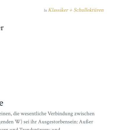
Klassiker + Schullektüren
In
er
e
inen, die wesentliche Verbindung zwischen
genden W) sei ihr Ausgestorbensein: Außer
hern und Trendspürern; und