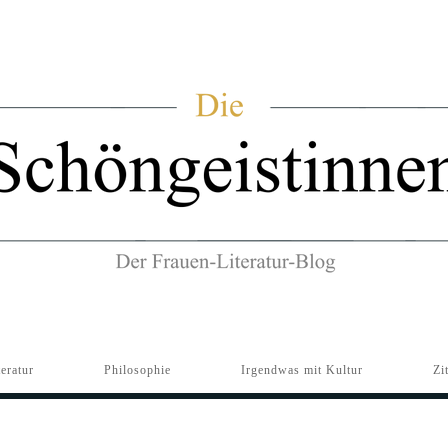
teratur
Philosophie
Irgendwas mit Kultur
Zi