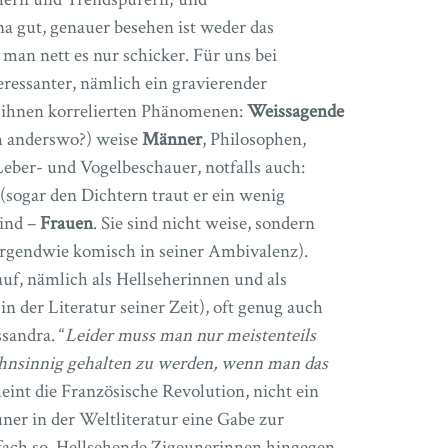
a gut, genauer besehen ist weder das
 man nett es nur schicker. Für uns bei
eressanter, nämlich ein gravierender
 ihnen korrelierten Phänomenen:
Weissagende
ch anderswo?) weise
Männer
, Philosophen,
eber- und Vogelbeschauer, notfalls auch:
sogar den Dichtern traut er ein wenig
ind –
Frauen
. Sie sind nicht weise, sondern
 irgendwie komisch in seiner Ambivalenz).
uf, nämlich als Hellseherinnen und als
n der Literatur seiner Zeit), oft genug auch
sandra. “
Leider muss man nur meistenteils
hnsinnig gehalten zu werden, wenn man das
eint die Französische Revolution, nicht ein
er in der Weltliteratur eine Gabe zur
einfach so. Hellsehende Zigeunerinnen hingegen