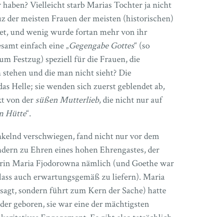
 haben? Vielleicht starb Marias Tochter ja nicht
 der meisten Frauen der meisten (historischen)
tet, und wenig wurde fortan mehr von ihr
esamt einfach eine „
Gegengabe Gottes
“ (so
m Festzug) speziell für die Frauen, die
 stehen und die man nicht sieht? Die
das Helle; sie wenden sich zuerst geblendet ab,
kt von der
süßen Mutterlieb
, die nicht nur auf
n Hütte
“.
nkelnd verschwiegen, fand nicht nur vor dem
ndern zu Ehren eines hohen Ehrengastes, der
rin Maria Fjodorowna nämlich (und Goethe war
lass auch erwartungsgemäß zu liefern). Maria
sagt, sondern führt zum Kern der Sache) hatte
r geboren, sie war eine der mächtigsten