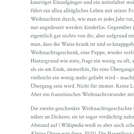
knurriger Einzelgänger und ein mittelalter we
führt ein allzu alltägliches Leben mit seiner F
Weihnachten durch, wie man es jedes Jahr tut, 
nur angedeutet werden: kinderlos. Gegenüber
eigentlich gar nichts von ihr, aber aufgrund e
man, dass die Waise krank ist und so knappgeha
Weihnachtsgeschenk, eine Puppe, wieder verli
Hintergrund wie stets, fragt ein wenig zu oft
als sie am Ende, immerhin, für eine Übergangs
vielleicht ein wenig mehr geliebt wird – macht
Übergang sein wird. Nicht für immer. Keine 
Aber ein französisches Weihnachtswunder mi
Die zweite geschenkte Weihnachtsgeschichte s
näher an Dickens; sie ist sogar verdächtig nahe
Abstand auf (
Wikipedia
weiß es aber auch scho
Kleine Dinge wie diese,
2021). Die Hauptfigur 