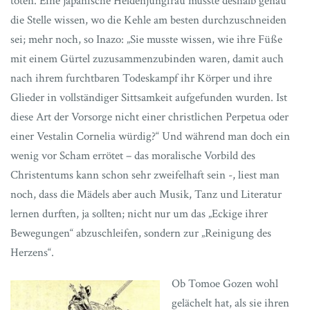
töten. Eine japanische Heldenjungfrau musste deshalb genau
die Stelle wissen, wo die Kehle am besten durchzuschneiden
sei; mehr noch, so Inazo: „Sie musste wissen, wie ihre Füße
mit einem Gürtel zuzusammenzubinden waren, damit auch
nach ihrem furchtbaren Todeskampf ihr Körper und ihre
Glieder in vollständiger Sittsamkeit aufgefunden wurden. Ist
diese Art der Vorsorge nicht einer christlichen Perpetua oder
einer Vestalin Cornelia würdig?“ Und während man doch ein
wenig vor Scham errötet – das moralische Vorbild des
Christentums kann schon sehr zweifelhaft sein -, liest man
noch, dass die Mädels aber auch Musik, Tanz und Literatur
lernen durften, ja sollten; nicht nur um das „Eckige ihrer
Bewegungen“ abzuschleifen, sondern zur „Reinigung des
Herzens“.
Ob Tomoe Gozen wohl
gelächelt hat, als sie ihren