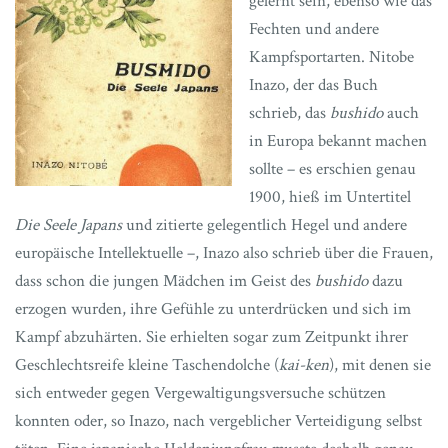
gelernt sein, ebenso wie das
Fechten und andere
Kampfsportarten. Nitobe
Inazo, der das Buch
schrieb, das
bushido
auch
in Europa bekannt machen
sollte – es erschien genau
1900, hieß im Untertitel
Die Seele Japans
und zitierte gelegentlich Hegel und andere
europäische Intellektuelle –, Inazo also schrieb über die Frauen,
dass schon die jungen Mädchen im Geist des
bushido
dazu
erzogen wurden, ihre Gefühle zu unterdrücken und sich im
Kampf abzuhärten. Sie erhielten sogar zum Zeitpunkt ihrer
Geschlechtsreife kleine Taschendolche (
kai-ken
), mit denen sie
sich entweder gegen Vergewaltigungsversuche schützen
konnten oder, so Inazo, nach vergeblicher Verteidigung selbst