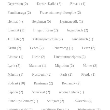
Depression
(2)
Droste+Kafka
(2)
Ernaux
(1)
Familiensaga
(2)
Frauenzimmerphilosophie
(2)
Heimat
(4)
Heldinnen
(5)
Hermeneutik
(1)
Identität
(1)
Irmgard Keun
(2)
Jugendbuch
(2)
Juli Zeh
(2)
katzengeschichten
(2)
Kinderbuch
(1)
Krimi
(2)
Leben
(2)
Lebensweg
(1)
Lesen
(2)
Libussa
(1)
Liebe
(2)
Literaturnobelpreis
(2)
Lyrik
(5)
Marmon
(1)
Migration
(2)
Mutter
(2)
Männin
(1)
Nussbaum
(2)
Paris
(2)
Pferde
(1)
Podcast
(10)
Rassismus
(2)
Romantik
(2)
Sappho
(2)
Schicksal
(2)
schöne Helena
(1)
Stand-up-Comedy
(1)
Stuttgart
(2)
Tokarczuk
(2)
virginia woolf
(2)
weibliches Epos
(1)
Weihnachten
(3)