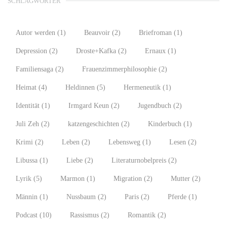
SCHLAGWÖRTER
Autor werden
(1)
Beauvoir
(2)
Briefroman
(1)
Depression
(2)
Droste+Kafka
(2)
Ernaux
(1)
Familiensaga
(2)
Frauenzimmerphilosophie
(2)
Heimat
(4)
Heldinnen
(5)
Hermeneutik
(1)
Identität
(1)
Irmgard Keun
(2)
Jugendbuch
(2)
Juli Zeh
(2)
katzengeschichten
(2)
Kinderbuch
(1)
Krimi
(2)
Leben
(2)
Lebensweg
(1)
Lesen
(2)
Libussa
(1)
Liebe
(2)
Literaturnobelpreis
(2)
Lyrik
(5)
Marmon
(1)
Migration
(2)
Mutter
(2)
Männin
(1)
Nussbaum
(2)
Paris
(2)
Pferde
(1)
Podcast
(10)
Rassismus
(2)
Romantik
(2)